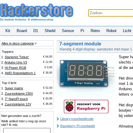
De leukste Arduino- & elektronica-shop
Kit
Board
D1
Shield
Sensor
Pi
Retro
Robot
Licht
7-segment module
Alles in deze categorie
»
Handig 4-digit display: aansturen met maar 1
Toppers
Super h
1.
Starterkit 'Tinker'
€ 64,95
slechts
2.
Arduino Uno V3
€ 12,95
al die a
3.
Hi-Power RGB
€ 0,60
4.
4WD Robotplatform 1
€ 39,95
Het driv
Top 4 licht
met 1 da
1.
Super matrix
€ 52,00
Arduino.
2.
Zuurstoklamp 230V
€ 44,95
letters 
3.
7'' NanoPi touch
€ 43,95
4.
Zuurstoklamp 12V
€ 38,95
Het dis
boutjes 
bij vele
Niet gevonden wat u zocht?
Library+voorbeeldcode
Welk artikel mist u nog op onze
site? Ik mis:
Raspberry Pi-voorbeeld
Afmetin