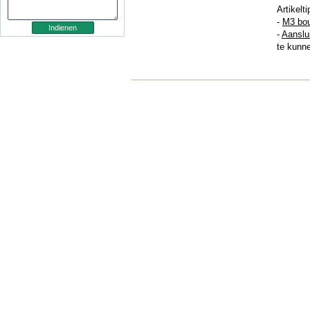
Artikelti
-
M3 bou
-
Aanslu
te kunne