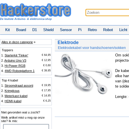
De leukste Arduino- & elektronica-shop
Kit
Board
D1
Shield
Sensor
Pi
Retro
Robot
Licht
Elektrode
Alles in deze categorie
»
Elektrodekabel voor handschoenen/sokken
Toppers
Om sokk
1.
Starterkit 'Tinker'
€ 64,95
projects
2.
Arduino Uno V3
€ 12,95
3.
Hi-Power RGB
€ 0,60
De kabel
4.
4WD Robotplatform 1
€ 39,95
elke han
Top 4 kabel
van (de
1.
Stroomdraad assorti
€ 19,95
te solde
2.
Krimpkous
€ 17,95
3.
Meterkast-kabel
€ 14,95
Lengte:
4.
HDMI-kabel
€ 6,25
Niet gevonden wat u zocht?
Welk artikel mist u nog op onze
site? Ik mis: