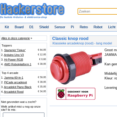
De leukste Arduino- & elektronica-shop
Kit
Board
D1
Shield
Sensor
Pi
Retro
Robot
Licht
Classic knop rood
Alles in deze categorie
»
Klassieke arcadeknop (rood) - lang model
Toppers
Groot mo
1.
Starterkit 'Tinker'
€ 64,95
JAMMA-
2.
Arduino Uno V3
€ 12,95
3.
Hi-Power RGB
€ 0,60
Kan gem
4.
4WD Robotplatform 1
€ 39,95
Top 4 arcade
Middelli
1.
Jamma 60-in-1
€ 59,95
Kleur: r
2.
PiCade arcadeset
€ 39,95
3.
Arcadekit Piano Black
€ 35,95
Levering
4.
Arcadekit Rood
€ 34,95
Niet gevonden wat u zocht?
Welk artikel mist u nog op onze
site? Ik mis: