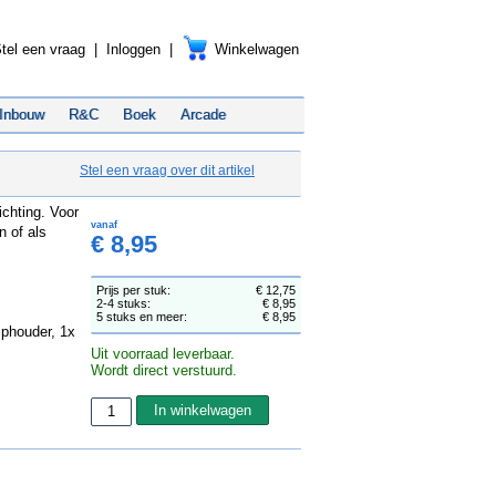
tel een vraag
|
Inloggen
|
Winkelwagen
Inbouw
R&C
Boek
Arcade
Stel een vraag over dit artikel
ichting. Voor
vanaf
n of als
€ 8,95
Prijs per stuk:
€ 12,75
2-4 stuks:
€ 8,95
5 stuks en meer:
€ 8,95
mphouder, 1x
Uit voorraad leverbaar.
Wordt direct verstuurd.