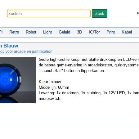
S
Pi
Retro
Robot
Licht
Geluid
3D
IC/Tor
Print
Kabel
n Blauw
nop voor arcade en gamification
Grote high-profile knop met platte drukknop en LED-verl
de betere game-ervaring in arcadekasten, quiz-systeme
"Launch Ball" button in flipperkasten.
Kleur: blauw
Middellijn: 60mm
Levering: 1x drukknop, 1x sluitring, 1x 12V LED, 1x la
microswitch.