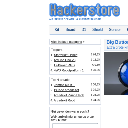
De leukste Arduino- & elektronica-shop
Kit
Board
D1
Shield
Sensor
Big Butto
Alles in deze categorie
»
Extra grote k
Toppers
1.
Starterkit 'Tinker'
€ 64,95
2.
Arduino Uno V3
€ 12,95
3.
Hi-Power RGB
€ 0,60
4.
4WD Robotplatform 1
€ 39,95
Top 4 arcade
1.
Jamma 60-in-1
€ 59,95
2.
PiCade arcadeset
€ 39,95
3.
Arcadekit Piano Black
€ 35,95
4.
Arcadekit Rood
€ 34,95
Niet gevonden wat u zocht?
Welk artikel mist u nog op onze
site? Ik mis: