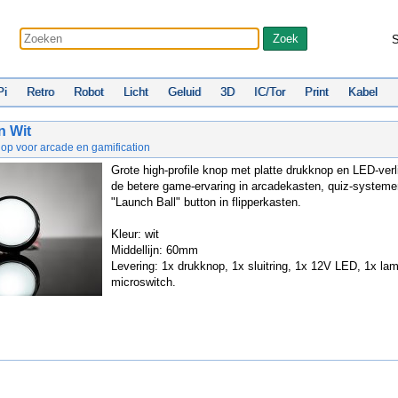
S
Pi
Retro
Robot
Licht
Geluid
3D
IC/Tor
Print
Kabel
n Wit
nop voor arcade en gamification
Grote high-profile knop met platte drukknop en LED-verl
de betere game-ervaring in arcadekasten, quiz-systeme
"Launch Ball" button in flipperkasten.
Kleur: wit
Middellijn: 60mm
Levering: 1x drukknop, 1x sluitring, 1x 12V LED, 1x la
microswitch.