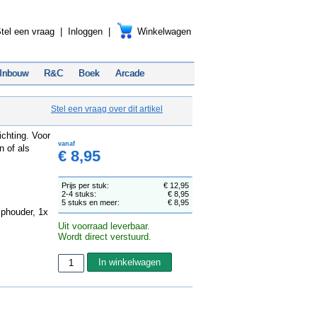
tel een vraag
|
Inloggen
|
Winkelwagen
Inbouw
R&C
Boek
Arcade
Stel een vraag over dit artikel
ichting. Voor
vanaf
n of als
€ 8,95
Prijs per stuk:
€ 12,95
2-4 stuks:
€ 8,95
5 stuks en meer:
€ 8,95
mphouder, 1x
Uit voorraad leverbaar.
Wordt direct verstuurd.