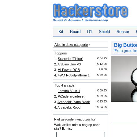
De leukste Arduino- & elektronica-shop
Kit
Board
D1
Shield
Sensor
Big Butto
Alles in deze categorie
»
Extra grote k
Toppers
1.
Starterkit 'Tinker'
€ 64,95
2.
Arduino Uno V3
€ 12,95
3.
Hi-Power RGB
€ 0,60
4.
4WD Robotplatform 1
€ 39,95
Top 4 arcade
1.
Jamma 60-in-1
€ 59,95
2.
PiCade arcadeset
€ 39,95
3.
Arcadekit Piano Black
€ 35,95
4.
Arcadekit Rood
€ 34,95
Niet gevonden wat u zocht?
Welk artikel mist u nog op onze
site? Ik mis: