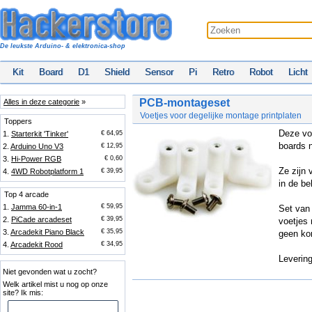
De leukste Arduino- & elektronica-shop
Kit
Board
D1
Shield
Sensor
Pi
Retro
Robot
Licht
PCB-montageset
Alles in deze categorie
»
Voetjes voor degelijke montage printplaten
Toppers
Deze vo
1.
Starterkit 'Tinker'
€ 64,95
boards n
2.
Arduino Uno V3
€ 12,95
3.
Hi-Power RGB
€ 0,60
Ze zijn 
4.
4WD Robotplatform 1
€ 39,95
in de be
Top 4 arcade
1.
Jamma 60-in-1
€ 59,95
Set van 
2.
PiCade arcadeset
€ 39,95
voetjes
3.
Arcadekit Piano Black
€ 35,95
geen kor
4.
Arcadekit Rood
€ 34,95
Levering
Niet gevonden wat u zocht?
Welk artikel mist u nog op onze
site? Ik mis: