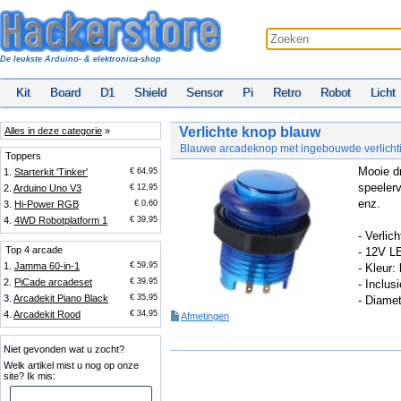
De leukste Arduino- & elektronica-shop
Kit
Board
D1
Shield
Sensor
Pi
Retro
Robot
Licht
Verlichte knop blauw
Alles in deze categorie
»
Blauwe arcadeknop met ingebouwde verlicht
Toppers
Mooie d
1.
Starterkit 'Tinker'
€ 64,95
speelerv
2.
Arduino Uno V3
€ 12,95
enz.
3.
Hi-Power RGB
€ 0,60
4.
4WD Robotplatform 1
€ 39,95
- Verli
Top 4 arcade
- 12V L
1.
Jamma 60-in-1
€ 59,95
- Kleur:
2.
PiCade arcadeset
€ 39,95
- Inclus
3.
Arcadekit Piano Black
€ 35,95
- Diame
4.
Arcadekit Rood
€ 34,95
Afmetingen
Niet gevonden wat u zocht?
Welk artikel mist u nog op onze
site? Ik mis: