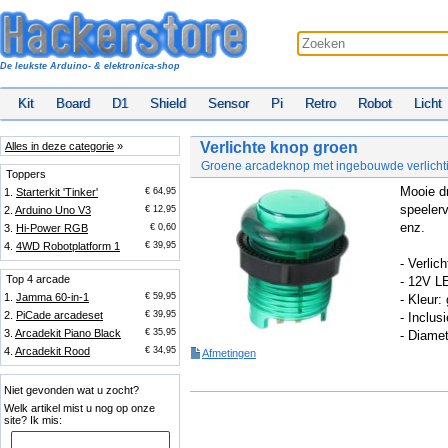
De leukste Arduino- & elektronica-shop
Kit
Board
D1
Shield
Sensor
Pi
Retro
Robot
Licht
Verlichte knop groen
Alles in deze categorie
»
Groene arcadeknop met ingebouwde verlicht
Toppers
Mooie d
1.
Starterkit 'Tinker'
€ 64,95
speelerv
2.
Arduino Uno V3
€ 12,95
enz.
3.
Hi-Power RGB
€ 0,60
4.
4WD Robotplatform 1
€ 39,95
- Verli
Top 4 arcade
- 12V L
1.
Jamma 60-in-1
€ 59,95
- Kleur:
2.
PiCade arcadeset
€ 39,95
- Inclus
3.
Arcadekit Piano Black
€ 35,95
- Diame
4.
Arcadekit Rood
€ 34,95
Afmetingen
Niet gevonden wat u zocht?
Welk artikel mist u nog op onze
site? Ik mis: