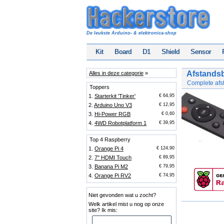
De leukste Arduino- & elektronica-shop
Kit
Board
D1
Shield
Sensor
Afstands
Alles in deze categorie
»
Complete afs
Toppers
1.
Starterkit 'Tinker'
€ 64,95
2.
Arduino Uno V3
€ 12,95
3.
Hi-Power RGB
€ 0,60
4.
4WD Robotplatform 1
€ 39,95
Top 4 Raspberry
1.
Orange Pi 4
€ 124,90
2.
7'' HDMI Touch
€ 89,95
3.
Banana Pi M2
€ 79,95
4.
Orange Pi RV2
€ 74,95
Niet gevonden wat u zocht?
Welk artikel mist u nog op onze
site? Ik mis: