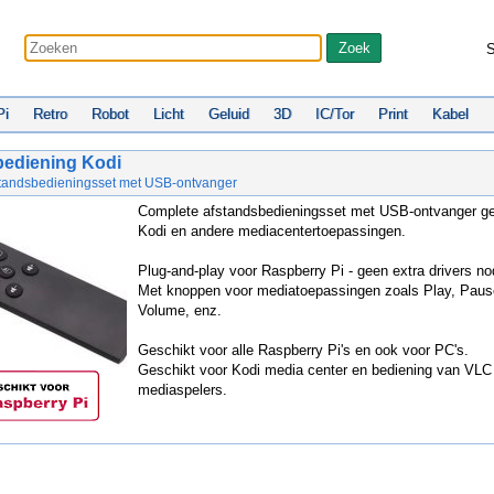
S
Pi
Retro
Robot
Licht
Geluid
3D
IC/Tor
Print
Kabel
bediening Kodi
tandsbedieningsset met USB-ontvanger
Complete afstandsbedieningsset met USB-ontvanger ge
Kodi en andere mediacentertoepassingen.
Plug-and-play voor Raspberry Pi - geen extra drivers no
Met knoppen voor mediatoepassingen zoals Play, Paus
Volume, enz.
Geschikt voor alle Raspberry Pi's en ook voor PC's.
Geschikt voor Kodi media center en bediening van VLC
mediaspelers.