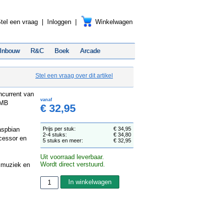
tel een vraag
|
Inloggen
|
Winkelwagen
Inbouw
R&C
Boek
Arcade
Stel een vraag over dit artikel
ncurrent van
vanaf
2MB
€ 32,95
aspbian
Prijs per stuk:
€ 34,95
2-4 stuks:
€ 34,80
cessor en
5 stuks en meer:
€ 32,95
Uit voorraad leverbaar.
Wordt direct verstuurd.
 muziek en