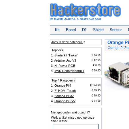
De leukste Arduino- & elektronica-shop
Kit
Board
D1
Shield
Sensor
Orange Pi
Alles in deze categorie
»
Orange Pi Z
Toppers
1.
Starterkit 'Tinker'
€ 64,95
2.
Arduino Uno V3
€ 12,95
3.
Hi-Power RGB
€ 0,60
4.
4WD Robotplatform 1
€ 39,95
Top 4 Raspberry
1.
Orange Pi 4
€ 124,90
2.
7'' HDMI Touch
€ 89,95
3.
Banana Pi M2
€ 79,95
4.
Orange Pi RV2
€ 74,95
Niet gevonden wat u zocht?
Welk artikel mist u nog op onze
site? Ik mis: