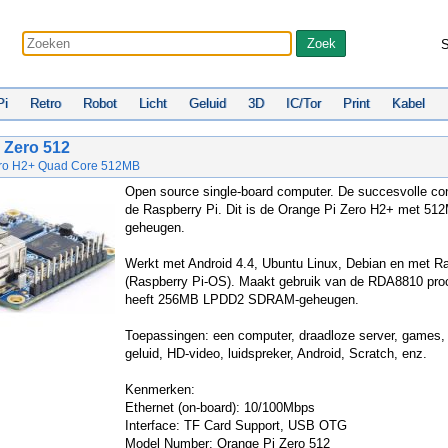
S
Pi
Retro
Robot
Licht
Geluid
3D
IC/Tor
Print
Kabel
 Zero 512
ero H2+ Quad Core 512MB
Open source single-board computer. De succesvolle co
de Raspberry Pi. Dit is de Orange Pi Zero H2+ met 51
geheugen.
Werkt met Android 4.4, Ubuntu Linux, Debian en met R
(Raspberry Pi-OS). Maakt gebruik van de RDA8810 pro
heeft 256MB LPDD2 SDRAM-geheugen.
Toepassingen: een computer, draadloze server, games,
geluid, HD-video, luidspreker, Android, Scratch, enz.
Kenmerken:
Ethernet (on-board): 10/100Mbps
Interface: TF Card Support, USB OTG
Model Number: Orange Pi Zero 512