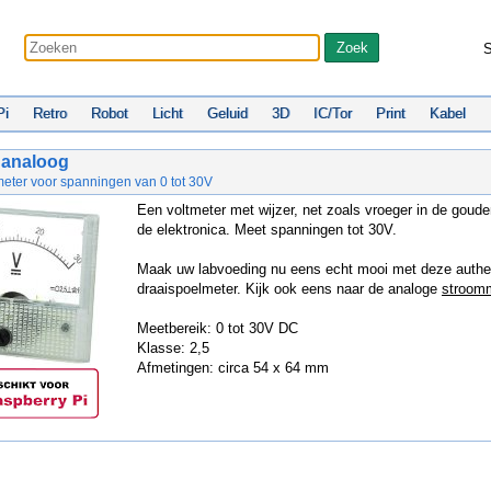
S
Pi
Retro
Robot
Licht
Geluid
3D
IC/Tor
Print
Kabel
 analoog
meter voor spanningen van 0 tot 30V
Een voltmeter met wijzer, net zoals vroeger in de goud
de elektronica. Meet spanningen tot 30V.
Maak uw labvoeding nu eens echt mooi met deze authe
draaispoelmeter. Kijk ook eens naar de analoge
stroom
Meetbereik: 0 tot 30V DC
Klasse: 2,5
Afmetingen: circa 54 x 64 mm