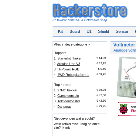
De leukste Arduino- & elektronica-shop
Kit
Board
D1
Shield
Sensor
Voltmeter
Alles in deze categorie
»
Analoge volt
Toppers
1.
Starterkit 'Tinker'
€ 64,95
2.
Arduino Uno V3
€ 12,95
3.
Hi-Power RGB
€ 0,60
4.
4WD Robotplatform 1
€ 39,95
Top 4 retro
1.
27MC bakkie
€ 98,95
2.
Game console
€ 42,50
3.
Telefoontoestel
€ 42,50
4.
Dansmat
€ 29,95
Niet gevonden wat u zocht?
Welk artikel mist u nog op onze
site? Ik mis: