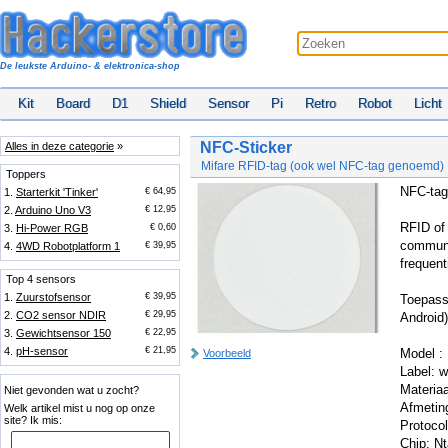
De leukste Arduino- & elektronica-shop
Kit
Board
D1
Shield
Sensor
Pi
Retro
Robot
Licht
NFC-Sticker
Alles in deze categorie
»
Mifare RFID-tag (ook wel NFC-tag genoemd)
Toppers
NFC-tag 
1.
Starterkit 'Tinker'
€ 64,95
2.
Arduino Uno V3
€ 12,95
RFID of
3.
Hi-Power RGB
€ 0,60
communi
4.
4WD Robotplatform 1
€ 39,95
frequent
Top 4 sensors
1.
Zuurstofsensor
€ 39,95
Toepass
2.
CO2 sensor NDIR
€ 29,95
Android)
3.
Gewichtsensor 150
€ 22,95
4.
pH-sensor
€ 21,95
Model 
Voorbeeld
Label: w
Materiaa
Niet gevonden wat u zocht?
Afmetin
Welk artikel mist u nog op onze
site? Ik mis:
Protoco
Chip: Nt