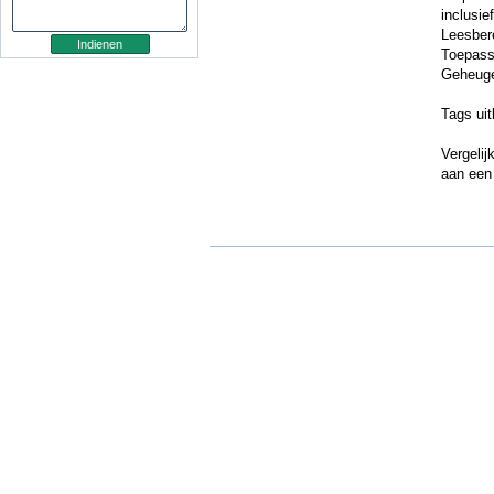
inclusi
Leesber
Toepas
Geheuge
Tags ui
Vergelij
aan een 