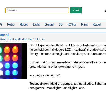
S
Pi
Retro
Robot
Licht
Geluid
3D
IC/Tor
Print
Kabel
panel
oPixel RGB Led-Matrix met 16 LED's
Dit LED-panel met 16 RGB-LED's is volledig aanstuurba
helderheid per individuele LED instelbaar) met de Adafru
library. Lekker makkelijk aan te sluiten, aanstuurbaar m
Koppel met 1 draad meerdere matrices aan elkaar om e
grote vierkante of langwerpige te krijgen.
Voedingsspanning: 5V
Toepassingen: klokken, games, art-installaties, lichtkra
exergames, moodlights, ambilights, enz.