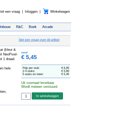
tel een vraag
|
Inloggen
|
Winkelwagen
Inbouw
R&C
Boek
Arcade
Stel een vraag over dit artikel
ar (kleur &
vanaf
it NeoPixel-
€ 5,45
et 1 draad.
en hele
Prijs per stuk:
€ 6,95
2-4 stuks:
€ 5,80
5 stuks en meer:
€ 5,45
Uit voorraad leverbaar.
Wordt meteen verstuurd.
nten,