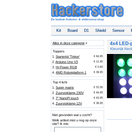
De leukste Arduino- & elektronica-shop
Kit
Board
D1
Shield
Sensor
4x4 LED-
Alles in deze categorie
»
Kleurrijk Ne
Toppers
1.
Starterkit 'Tinker'
€ 64,95
2.
Arduino Uno V3
€ 12,95
3.
Hi-Power RGB
€ 0,60
4.
4WD Robotplatform 1
€ 39,95
Top 4 licht
1.
Super matrix
€ 52,00
2.
Zuurstoklamp 230V
€ 44,95
3.
7'' NanoPi touch
€ 43,95
4.
Zuurstoklamp 12V
€ 38,95
Niet gevonden wat u zocht?
Welk artikel mist u nog op onze
site? Ik mis: