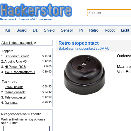
De leukste Arduino- & elektronica-shop
Kit
Board
D1
Shield
Sensor
Pi
Retro
Robot
Licht
Retro stopcontact
Alles in deze categorie
»
Bakelieten stopcontact 250V AC
Toppers
Ouderwe
1.
Starterkit 'Tinker'
€ 64,95
2.
Arduino Uno V3
€ 12,95
Max. sp
3.
Hi-Power RGB
€ 0,60
Voor Eu
4.
4WD Robotplatform 1
€ 39,95
Top 4 retro
1.
27MC bakkie
€ 98,95
2.
Game console
€ 42,50
3.
Telefoontoestel
€ 42,50
4.
Dansmat
€ 29,95
Niet gevonden wat u zocht?
Welk artikel mist u nog op onze
site? Ik mis: