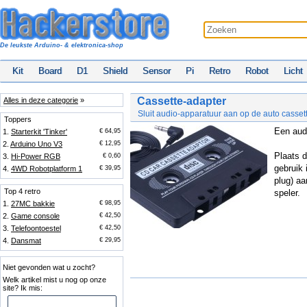
De leukste Arduino- & elektronica-shop
Kit
Board
D1
Shield
Sensor
Pi
Retro
Robot
Licht
Cassette-adapter
Alles in deze categorie
»
Sluit audio-apparatuur aan op de auto casset
Toppers
Een audi
1.
Starterkit 'Tinker'
€ 64,95
2.
Arduino Uno V3
€ 12,95
Plaats d
3.
Hi-Power RGB
€ 0,60
gebruik 
4.
4WD Robotplatform 1
€ 39,95
plug) aa
Top 4 retro
speler.
1.
27MC bakkie
€ 98,95
2.
Game console
€ 42,50
3.
Telefoontoestel
€ 42,50
4.
Dansmat
€ 29,95
Niet gevonden wat u zocht?
Welk artikel mist u nog op onze
site? Ik mis: