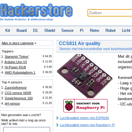
De leukste Arduino- & elektronica-shop
Kit
Board
D1
Shield
Sensor
Pi
Retro
Robot
Licht
CCS811 Air quality
Alles in deze categorie
»
Sensor met microcontroller voor koolmonoxi
Toppers
Met dit 
1.
Starterkit 'Tinker'
€ 64,95
inclusie
2.
Arduino Uno V3
€ 12,95
organisc
3.
Hi-Power RGB
€ 0,60
4.
4WD Robotplatform 1
€ 39,95
Kenmer
Top 4 sensors
- Laag s
1.
Zuurstofsensor
€ 39,95
- Hoge g
2.
CO2 sensor NDIR
€ 29,95
- Het in
3.
Gewichtsensor 150
€ 22,95
bereken
4.
pH-sensor
€ 21,95
- I2C-ui
Niet gevonden wat u zocht?
Luchtkwaliteit meten met ESP8266
Welk artikel mist u nog op onze
site? Ik mis:
Luchtkwaliteit meten met Raspberry Pi