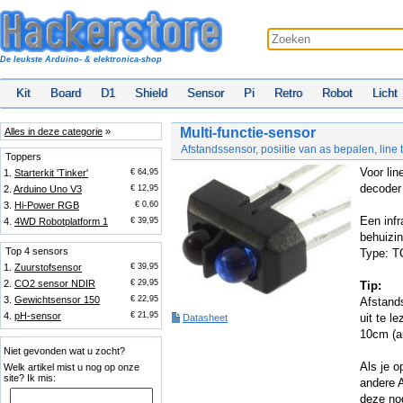
De leukste Arduino- & elektronica-shop
Kit
Board
D1
Shield
Sensor
Pi
Retro
Robot
Licht
Multi-functie-sensor
Alles in deze categorie
»
Afstandssensor, posiitie van as bepalen, line 
Toppers
Voor lin
1.
Starterkit 'Tinker'
€ 64,95
decoder
2.
Arduino Uno V3
€ 12,95
3.
Hi-Power RGB
€ 0,60
Een inf
4.
4WD Robotplatform 1
€ 39,95
behuizin
Top 4 sensors
Type: 
1.
Zuurstofsensor
€ 39,95
2.
CO2 sensor NDIR
€ 29,95
Tip:
3.
Gewichtsensor 150
€ 22,95
Afstand
4.
pH-sensor
€ 21,95
uit te 
Datasheet
10cm (an
Niet gevonden wat u zocht?
Als je o
Welk artikel mist u nog op onze
site? Ik mis:
andere A
deze no