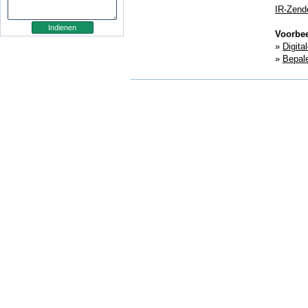
IR-Zend
Voorbe
»
Digita
»
Bepale