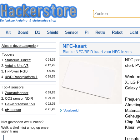
De leukste Arduino- & elektronica-shop
Kit
Board
D1
Shield
Sensor
Pi
Retro
Robot
Licht
NFC-kaart
Alles in deze categorie
»
Blanke NFC/RFID-kaart voor NFC-lezers
Toppers
NFC-pas
1.
Starterkit 'Tinker'
€ 64,95
sterk P
2.
Arduino Uno V3
€ 12,95
3.
Hi-Power RGB
€ 0,60
Werkt me
4.
4WD Robotplatform 1
€ 39,95
X, LG P
Top 4 sensors
Galaxy 
1.
Zuurstofsensor
€ 39,95
2.
CO2 sensor NDIR
€ 29,95
Frequen
3.
Gewichtsensor 150
€ 22,95
Afmeti
4.
pH-sensor
€ 21,95
Materiaa
Voorbeeld
Geheuge
Chip: Mi
Niet gevonden wat u zocht?
Kleur: w
Welk artikel mist u nog op onze
site? Ik mis:
Leesafst