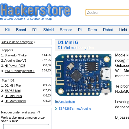
De leukste Arduino- & elektronica-shop
Kit
Board
D1
Shield
Sensor
Pi
Retro
Robot
Licht
D1 Mini G
Alles in deze categorie
»
D1 Mini met boorgaten
Toppers
Mooie kl
1.
Starterkit 'Tinker'
€ 64,95
nodig) 
2.
Arduino Uno V3
€ 12,95
Gebasee
3.
Hi-Power RGB
€ 0,60
Wifi. M
4.
4WD Robotplatform 1
€ 39,95
monteren
Top 4 D1
1.
D1 Mini Pro
€ 9,95
Te prog
2.
ESP32 Mini
€ 7,95
NodeMCU
3.
D1 Mini Plus
€ 6,95
4.
D1 Motorshield
€ 5,95
Levering
Aansluithulp
de toepa
ESP8266's met Arduino
Niet gevonden wat u zocht?
Bijpasse
Welk artikel mist u nog op onze
site? Ik mis: