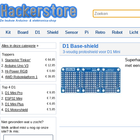
De leukste Arduino- & elektronica-shop
Kit
Board
D1
Shield
Sensor
Pi
Retro
Robot
Licht
D1 Base-shield
Alles in deze categorie
»
3-voudig protoshield voor D1 Mini
Toppers
Superha
1.
Starterkit 'Tinker'
€ 64,95
met een 
2.
Arduino Uno V3
€ 12,95
3.
Hi-Power RGB
€ 0,60
4.
4WD Robotplatform 1
€ 39,95
Top 4 D1
1.
D1 Mini Pro
€ 9,95
2.
ESP32 Mini
€ 7,95
3.
D1 Mini Plus
€ 6,95
4.
D1 Motorshield
€ 5,95
Niet gevonden wat u zocht?
Welk artikel mist u nog op onze
site? Ik mis: