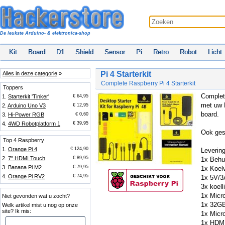
De leukste Arduino- & elektronica-shop
Kit
Board
D1
Shield
Sensor
Pi
Retro
Robot
Licht
Pi 4 Starterkit
Alles in deze categorie
»
Complete Raspberry Pi 4 Starterkit
Toppers
Complet
1.
Starterkit 'Tinker'
€ 64,95
met uw R
2.
Arduino Uno V3
€ 12,95
board.
3.
Hi-Power RGB
€ 0,60
4.
4WD Robotplatform 1
€ 39,95
Ook ges
Top 4 Raspberry
1.
Orange Pi 4
€ 124,90
Levering
2.
7'' HDMI Touch
€ 89,95
1x Behu
3.
Banana Pi M2
€ 79,95
1x Koelv
4.
Orange Pi RV2
€ 74,95
1x 5V/3
3x koel
1x Micr
Niet gevonden wat u zocht?
1x 32GB
Welk artikel mist u nog op onze
site? Ik mis:
1x Micr
1x HDMI