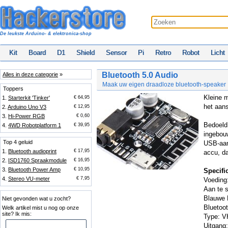
De leukste Arduino- & elektronica-shop
Kit
Board
D1
Shield
Sensor
Pi
Retro
Robot
Licht
Bluetooth 5.0 Audio
Alles in deze categorie
»
Maak uw eigen draadloze bluetooth-speaker
Toppers
Kleine m
1.
Starterkit 'Tinker'
€ 64,95
het aans
2.
Arduino Uno V3
€ 12,95
3.
Hi-Power RGB
€ 0,60
Bedoeld
4.
4WD Robotplatform 1
€ 39,95
ingebou
Top 4 geluid
USB-aan
1.
Bluetooth audioprint
€ 17,95
accu, da
2.
ISD1760 Spraakmodule
€ 16,95
3.
Bluetooth Power Amp
€ 10,95
Specifi
4.
Stereo VU-meter
€ 7,95
Voeding
Aan te s
Blauwe 
Niet gevonden wat u zocht?
Bluetoot
Welk artikel mist u nog op onze
site? Ik mis:
Type: 
Uitgang: