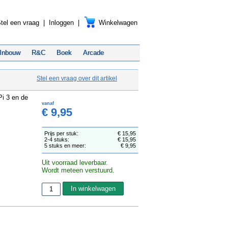
tel een vraag
|
Inloggen
|
Winkelwagen
Inbouw
R&C
Boek
Arcade
Stel een vraag over dit artikel
Pi 3 en de
vanaf
€ 9,95
Prijs per stuk:
€ 15,95
2-4 stuks:
€ 15,95
5 stuks en meer:
€ 9,95
Uit voorraad leverbaar.
Wordt meteen verstuurd.