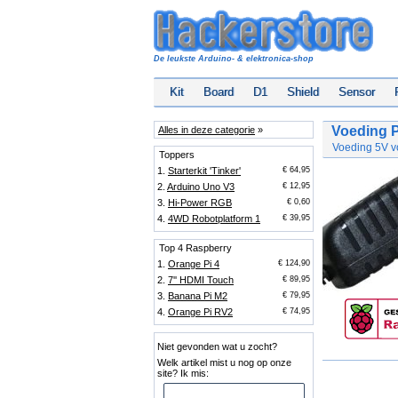
De leukste Arduino- & elektronica-shop
Kit
Board
D1
Shield
Sensor
Voeding P
Alles in deze categorie
»
Voeding 5V v
Toppers
1.
Starterkit 'Tinker'
€ 64,95
2.
Arduino Uno V3
€ 12,95
3.
Hi-Power RGB
€ 0,60
4.
4WD Robotplatform 1
€ 39,95
Top 4 Raspberry
1.
Orange Pi 4
€ 124,90
2.
7'' HDMI Touch
€ 89,95
3.
Banana Pi M2
€ 79,95
4.
Orange Pi RV2
€ 74,95
Niet gevonden wat u zocht?
Welk artikel mist u nog op onze
site? Ik mis: