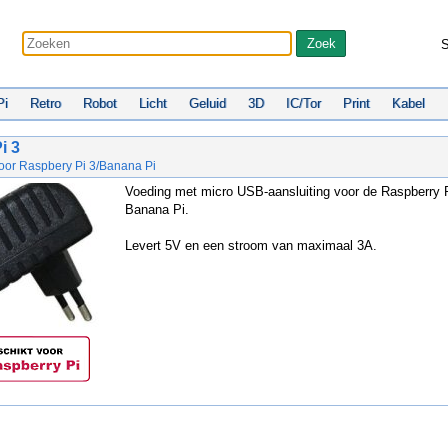
S
Pi
Retro
Robot
Licht
Geluid
3D
IC/Tor
Print
Kabel
i 3
oor Raspbery Pi 3/Banana Pi
Voeding met micro USB-aansluiting voor de Raspberry 
Banana Pi.
Levert 5V en een stroom van maximaal 3A.