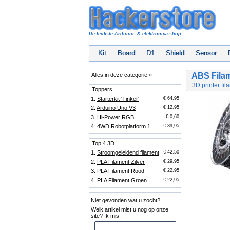
De leukste Arduino- & elektronica-shop
Kit
Board
D1
Shield
Sensor
ABS Filam
Alles in deze categorie
»
3D printer f
Toppers
1.
Starterkit 'Tinker'
€ 64,95
2.
Arduino Uno V3
€ 12,95
3.
Hi-Power RGB
€ 0,60
4.
4WD Robotplatform 1
€ 39,95
Top 4 3D
1.
Stroomgeleidend filament
€ 42,50
2.
PLA Filament Zilver
€ 29,95
3.
PLA Filament Rood
€ 22,95
4.
PLA Filament Groen
€ 22,95
Niet gevonden wat u zocht?
Welk artikel mist u nog op onze
site? Ik mis: