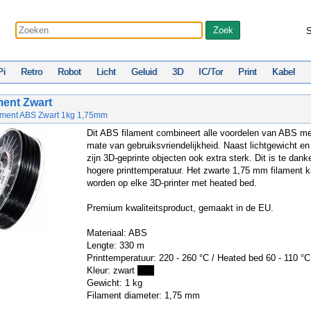
S
Pi
Retro
Robot
Licht
Geluid
3D
IC/Tor
Print
Kabel
ent Zwart
ilament ABS Zwart 1kg 1,75mm
Dit ABS filament combineert alle voordelen van ABS m
mate van gebruiksvriendelijkheid. Naast lichtgewicht e
zijn 3D-geprinte objecten ook extra sterk. Dit is te dan
hogere printtemperatuur. Het zwarte 1,75 mm filament k
worden op elke 3D-printer met heated bed.
Premium kwaliteitsproduct, gemaakt in de EU.
Materiaal: ABS
Lengte: 330 m
Printtemperatuur: 220 - 260 °C / Heated bed 60 - 110 °C
Kleur: zwart
Gewicht: 1 kg
Filament diameter: 1,75 mm