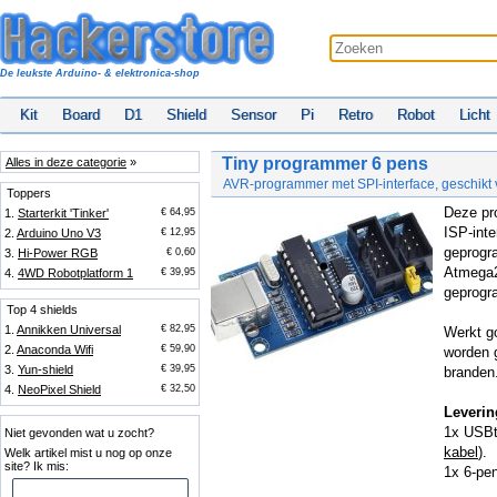
De leukste Arduino- & elektronica-shop
Kit
Board
D1
Shield
Sensor
Pi
Retro
Robot
Licht
Tiny programmer 6 pens
Alles in deze categorie
»
AVR-programmer met SPI-interface, geschikt 
Toppers
Deze pr
1.
Starterkit 'Tinker'
€ 64,95
ISP-int
2.
Arduino Uno V3
€ 12,95
geprogr
3.
Hi-Power RGB
€ 0,60
Atmega2
4.
4WD Robotplatform 1
€ 39,95
geprogr
Top 4 shields
1.
Annikken Universal
€ 82,95
Werkt g
2.
Anaconda Wifi
€ 59,90
worden 
3.
Yun-shield
€ 39,95
branden
4.
NeoPixel Shield
€ 32,50
Leverin
1x USBt
Niet gevonden wat u zocht?
kabel
).
Welk artikel mist u nog op onze
site? Ik mis:
1x 6-pe