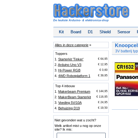
De leukste Arduino- & elektronica-shop
Kit
Board
D1
Shield
Sensor
Knoopcel
Alles in deze categorie
»
3V batterij t
Toppers
1.
Starterkit 'Tinker'
€ 64,95
2.
Arduino Uno V3
€ 12,95
3.
Hi-Power RGB
€ 0,60
4.
4WD Robotplatform 1
€ 39,95
Top 4 inbouw
1.
Makerbeam Premium
€ 144,95
2.
MakerBeam Starterkit
€ 116,95
3.
Voeding 5V/10A
€ 24,95
4.
Behuizing D19
€ 19,50
Niet gevonden wat u zocht?
Welk artikel mist u nog op onze
site? Ik mis: