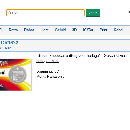
S
Pi
Retro
Robot
Licht
Geluid
3D
IC/Tor
Print
Kabel
 CR1632
ype 1632
Lithium-knoopcel batterij voor horloge's. Geschikt voor 
horloge-shield
.
Spanning: 3V
Merk: Panasonic