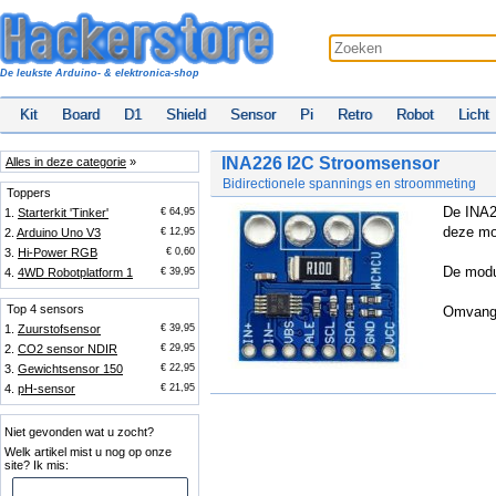
De leukste Arduino- & elektronica-shop
Kit
Board
D1
Shield
Sensor
Pi
Retro
Robot
Licht
INA226 I2C Stroomsensor
Alles in deze categorie
»
Bidirectionele spannings en stroommeting
Toppers
De INA2
1.
Starterkit 'Tinker'
€ 64,95
deze mod
2.
Arduino Uno V3
€ 12,95
3.
Hi-Power RGB
€ 0,60
De modu
4.
4WD Robotplatform 1
€ 39,95
Top 4 sensors
Omvang 
1.
Zuurstofsensor
€ 39,95
2.
CO2 sensor NDIR
€ 29,95
3.
Gewichtsensor 150
€ 22,95
4.
pH-sensor
€ 21,95
Niet gevonden wat u zocht?
Welk artikel mist u nog op onze
site? Ik mis: