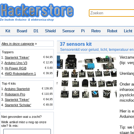
De leukste Arduino- & elektronica-shop
Kit
Board
D1
Shield
Sensor
Pi
Retro
Robot
Licht
37 sensors kit
Alles in deze categorie
»
Sensorenkit voor geluid, licht, temperatuur 
Toppers
Verzamel
1.
Starterkit 'Tinker'
€ 64,95
(tip: ve
2.
Arduino Uno V3
€ 12,95
3.
Hi-Power RGB
€ 0,60
Urenlan
4.
4WD Robotplatform 1
€ 39,95
Top 4 kits
Onder a
1.
Arduino Starterkit
€ 139,95
infraroo
2.
Robotarm Pro
€ 110,95
joystick
3.
Starterkit 'Tinker'
€ 64,95
microfo
4.
Starterkit 'Scholar'
€ 49,00
Hier is 
Arduino
Niet gevonden wat u zocht?
Welk artikel mist u nog op onze
site? Ik mis:
Tip: we
staan b