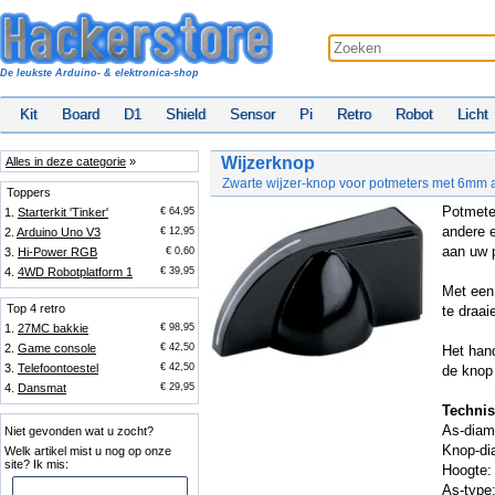
De leukste Arduino- & elektronica-shop
Kit
Board
D1
Shield
Sensor
Pi
Retro
Robot
Licht
Wijzerknop
Alles in deze categorie
»
Zwarte wijzer-knop voor potmeters met 6mm 
Toppers
Potmete
1.
Starterkit 'Tinker'
€ 64,95
andere e
2.
Arduino Uno V3
€ 12,95
aan uw p
3.
Hi-Power RGB
€ 0,60
4.
4WD Robotplatform 1
€ 39,95
Met een
Top 4 retro
te draai
1.
27MC bakkie
€ 98,95
2.
Game console
€ 42,50
Het han
3.
Telefoontoestel
€ 42,50
de knop 
4.
Dansmat
€ 29,95
Technis
As-diam
Niet gevonden wat u zocht?
Knop-di
Welk artikel mist u nog op onze
site? Ik mis:
Hoogte
As-type