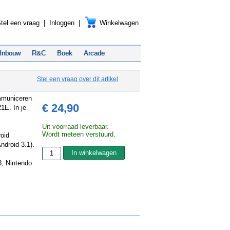
tel een vraag
|
Inloggen
|
Winkelwagen
Inbouw
R&C
Boek
Arcade
Stel een vraag over dit artikel
mmuniceren
€ 24,90
E. In je
Uit voorraad leverbaar.
Wordt meteen verstuurd.
oid
ndroid 3.1).
3, Nintendo