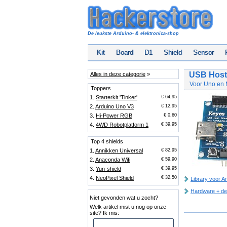
De leukste Arduino- & elektronica-shop
Kit
Board
D1
Shield
Sensor
USB Host 
Alles in deze categorie
»
Voor Uno en 
Toppers
1.
Starterkit 'Tinker'
€ 64,95
2.
Arduino Uno V3
€ 12,95
3.
Hi-Power RGB
€ 0,60
4.
4WD Robotplatform 1
€ 39,95
Top 4 shields
1.
Annikken Universal
€ 82,95
2.
Anaconda Wifi
€ 59,90
3.
Yun-shield
€ 39,95
4.
NeoPixel Shield
€ 32,50
Library voor A
Hardware + d
Niet gevonden wat u zocht?
Welk artikel mist u nog op onze
site? Ik mis: