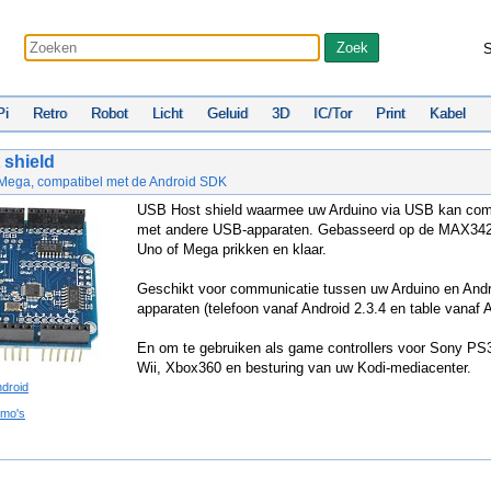
S
Pi
Retro
Robot
Licht
Geluid
3D
IC/Tor
Print
Kabel
shield
Mega, compatibel met de Android SDK
USB Host shield waarmee uw Arduino via USB kan co
met andere USB-apparaten. Gebasseerd op de MAX3421
Uno of Mega prikken en klaar.
Geschikt voor communicatie tussen uw Arduino en Andr
apparaten (telefoon vanaf Android 2.3.4 en table vanaf A
En om te gebruiken als game controllers voor Sony PS
Wii, Xbox360 en besturing van uw Kodi-mediacenter.
ndroid
emo's