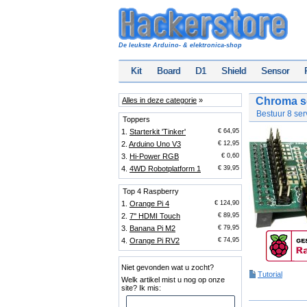
De leukste Arduino- & elektronica-shop
Kit
Board
D1
Shield
Sensor
Chroma s
Alles in deze categorie
»
Bestuur 8 ser
Toppers
1.
Starterkit 'Tinker'
€ 64,95
2.
Arduino Uno V3
€ 12,95
3.
Hi-Power RGB
€ 0,60
4.
4WD Robotplatform 1
€ 39,95
Top 4 Raspberry
1.
Orange Pi 4
€ 124,90
2.
7'' HDMI Touch
€ 89,95
3.
Banana Pi M2
€ 79,95
4.
Orange Pi RV2
€ 74,95
Niet gevonden wat u zocht?
Tutorial
Welk artikel mist u nog op onze
site? Ik mis: