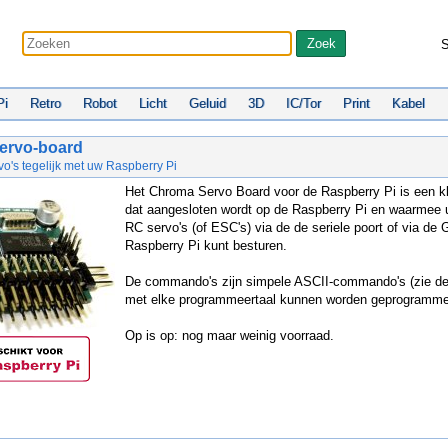
S
Pi
Retro
Robot
Licht
Geluid
3D
IC/Tor
Print
Kabel
ervo-board
vo's tegelijk met uw Raspberry Pi
Het Chroma Servo Board voor de Raspberry Pi is een kle
dat aangesloten wordt op de Raspberry Pi en waarmee u
RC servo's (of ESC's) via de de seriele poort of via de
Raspberry Pi kunt besturen.
De commando's zijn simpele ASCII-commando's (zie de t
met elke programmeertaal kunnen worden geprogramme
Op is op: nog maar weinig voorraad.