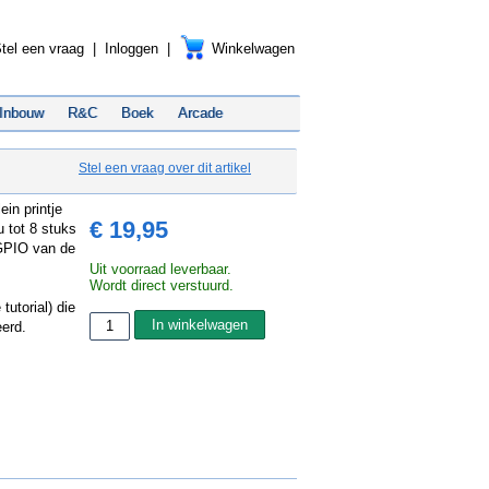
tel een vraag
|
Inloggen
|
Winkelwagen
Inbouw
R&C
Boek
Arcade
Stel een vraag over dit artikel
in printje
€ 19,95
 tot 8 stuks
 GPIO van de
Uit voorraad leverbaar.
Wordt direct verstuurd.
utorial) die
erd.