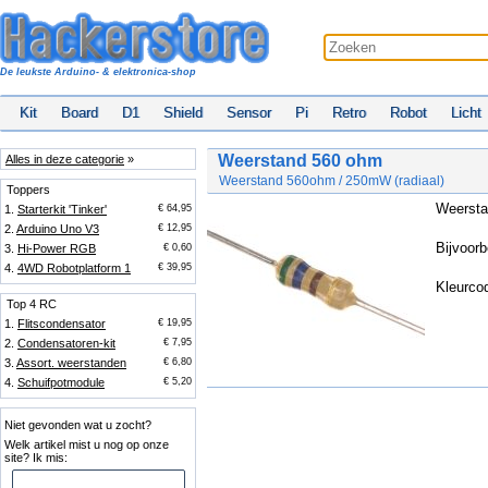
De leukste Arduino- & elektronica-shop
Kit
Board
D1
Shield
Sensor
Pi
Retro
Robot
Licht
Weerstand 560 ohm
Alles in deze categorie
»
Weerstand 560ohm / 250mW (radiaal)
Toppers
Weersta
1.
Starterkit 'Tinker'
€ 64,95
2.
Arduino Uno V3
€ 12,95
Bijvoorb
3.
Hi-Power RGB
€ 0,60
4.
4WD Robotplatform 1
€ 39,95
Kleurcod
Top 4 RC
1.
Flitscondensator
€ 19,95
2.
Condensatoren-kit
€ 7,95
3.
Assort. weerstanden
€ 6,80
4.
Schuifpotmodule
€ 5,20
Niet gevonden wat u zocht?
Welk artikel mist u nog op onze
site? Ik mis: