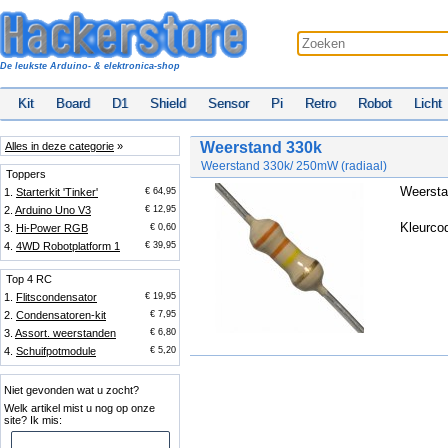
De leukste Arduino- & elektronica-shop
Kit
Board
D1
Shield
Sensor
Pi
Retro
Robot
Licht
Weerstand 330k
Alles in deze categorie
»
Weerstand 330k/ 250mW (radiaal)
Toppers
Weersta
1.
Starterkit 'Tinker'
€ 64,95
2.
Arduino Uno V3
€ 12,95
Kleurcod
3.
Hi-Power RGB
€ 0,60
4.
4WD Robotplatform 1
€ 39,95
Top 4 RC
1.
Flitscondensator
€ 19,95
2.
Condensatoren-kit
€ 7,95
3.
Assort. weerstanden
€ 6,80
4.
Schuifpotmodule
€ 5,20
Niet gevonden wat u zocht?
Welk artikel mist u nog op onze
site? Ik mis: