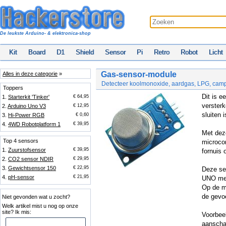
De leukste Arduino- & elektronica-shop
Kit
Board
D1
Shield
Sensor
Pi
Retro
Robot
Licht
Gas-sensor-module
Alles in deze categorie
»
Detecteer koolmonoxide, aardgas, LPG, cam
Toppers
Dit is e
1.
Starterkit 'Tinker'
€ 64,95
versterk
2.
Arduino Uno V3
€ 12,95
sluiten 
3.
Hi-Power RGB
€ 0,60
4.
4WD Robotplatform 1
€ 39,95
Met dez
Top 4 sensors
microco
1.
Zuurstofsensor
€ 39,95
fornuis 
2.
CO2 sensor NDIR
€ 29,95
3.
Gewichtsensor 150
€ 22,95
Deze sen
4.
pH-sensor
€ 21,95
UNO me
Op de m
de gevoe
Niet gevonden wat u zocht?
Welk artikel mist u nog op onze
site? Ik mis:
Voorbee
aanschak