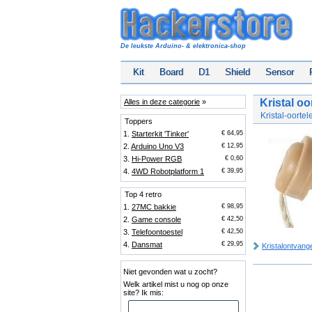
De leukste Arduino- & elektronica-shop
Kit
Board
D1
Shield
Sensor
Kristal oo
Alles in deze categorie
»
Kristal-oorte
Toppers
1.
Starterkit 'Tinker'
€ 64,95
2.
Arduino Uno V3
€ 12,95
3.
Hi-Power RGB
€ 0,60
4.
4WD Robotplatform 1
€ 39,95
Top 4 retro
1.
27MC bakkie
€ 98,95
2.
Game console
€ 42,50
3.
Telefoontoestel
€ 42,50
4.
Dansmat
€ 29,95
Kristalontvang
Niet gevonden wat u zocht?
Welk artikel mist u nog op onze
site? Ik mis: