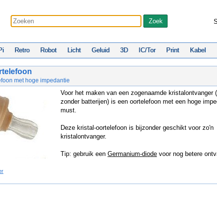
S
Pi
Retro
Robot
Licht
Geluid
3D
IC/Tor
Print
Kabel
rtelefoon
lefoon met hoge impedantie
Voor het maken van een zogenaamde kristalontvanger 
zonder batterijen) is een oortelefoon met een hoge imp
must.
Deze kristal-oortelefoon is bijzonder geschikt voor zo'n
kristalontvanger.
Tip: gebruik een
Germanium-diode
voor nog betere ontv
er