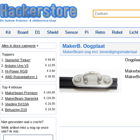
De leukste Arduino- & elektronica-shop
Kit
Board
D1
Shield
Sensor
Pi
Retro
Robot
Licht
MakerB. Oogplaat
Alles in deze categorie
»
MakerBeam oog incl. bevestigingsmateriaal
Toppers
Oogplaat
1.
Starterkit 'Tinker'
€ 64,95
2.
Arduino Uno V3
€ 12,95
Makerbe
3.
Hi-Power RGB
€ 0,60
MakerBe
4.
4WD Robotplatform 1
€ 39,95
Top 4 inbouw
1.
Makerbeam Premium
€ 144,95
2.
MakerBeam Starterkit
€ 116,95
3.
Voeding 5V/10A
€ 24,95
4.
Behuizing D19
€ 19,50
Niet gevonden wat u zocht?
Welk artikel mist u nog op onze
site? Ik mis: