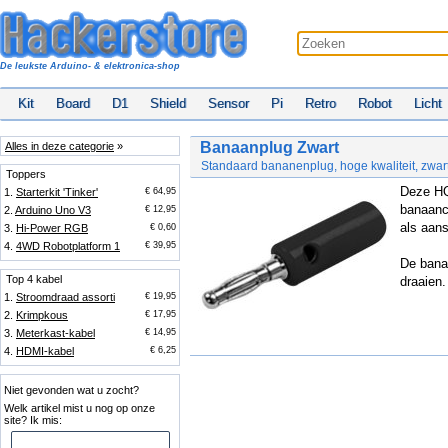
De leukste Arduino- & elektronica-shop
Kit
Board
D1
Shield
Sensor
Pi
Retro
Robot
Licht
Banaanplug Zwart
Alles in deze categorie
»
Standaard bananenplug, hoge kwaliteit, zwar
Toppers
Deze HQ
1.
Starterkit 'Tinker'
€ 64,95
banaanc
2.
Arduino Uno V3
€ 12,95
als aans
3.
Hi-Power RGB
€ 0,60
4.
4WD Robotplatform 1
€ 39,95
De banaa
Top 4 kabel
draaien.
1.
Stroomdraad assorti
€ 19,95
2.
Krimpkous
€ 17,95
3.
Meterkast-kabel
€ 14,95
4.
HDMI-kabel
€ 6,25
Niet gevonden wat u zocht?
Welk artikel mist u nog op onze
site? Ik mis: