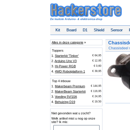
De leukste Arduino- & elektronica-shop
Kit
Board
D1
Shield
Sensor
Chassisd
Alles in deze categorie
»
Chassisdeel 
Toppers
1.
Starterkit 'Tinker'
€ 64,95
2.
Arduino Uno V3
€ 12,95
3.
Hi-Power RGB
€ 0,60
4.
4WD Robotplatform 1
€ 39,95
Top 4 inbouw
1.
Makerbeam Premium
€ 144,95
2.
MakerBeam Starterkit
€ 116,95
3.
Voeding 5V/10A
€ 24,95
4.
Behuizing D19
€ 19,50
Niet gevonden wat u zocht?
Welk artikel mist u nog op onze
site? Ik mis: