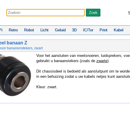
S
Pi
Retro
Robot
Licht
Geluid
3D
IC/Tor
Print
Kabel
eel banaan Z
voor bananenstekers, zwart
Voor het aansluiten van meetsnoeren, luidsprekers, vo
gebruikt u banaanstekers (zoals de
zwarte
).
Dit chassisdeel is bedoeld als aansluitpunt om te word
in een behuizing zodat u uw kabels netjes kunt aansluit
Kleur: zwart.