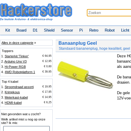
De leukste Arduino- & elektronica-shop
Kit
Board
D1
Shield
Sensor
Pi
Retro
Robot
Licht
Banaanplug Geel
Alles in deze categorie
»
Standaard bananenplug, hoge kwaliteit, geel
Toppers
Deze HQ
1.
Starterkit 'Tinker'
€ 64,95
banaanc
2.
Arduino Uno V3
€ 12,95
als aans
3.
Hi-Power RGB
€ 0,60
4.
4WD Robotplatform 1
€ 39,95
De banaa
Top 4 kabel
draaien.
1.
Stroomdraad assorti
€ 19,95
2.
Krimpkous
€ 17,95
De gele 
3.
Meterkast-kabel
€ 14,95
12V-voe
4.
HDMI-kabel
€ 6,25
Niet gevonden wat u zocht?
Welk artikel mist u nog op onze
site? Ik mis: