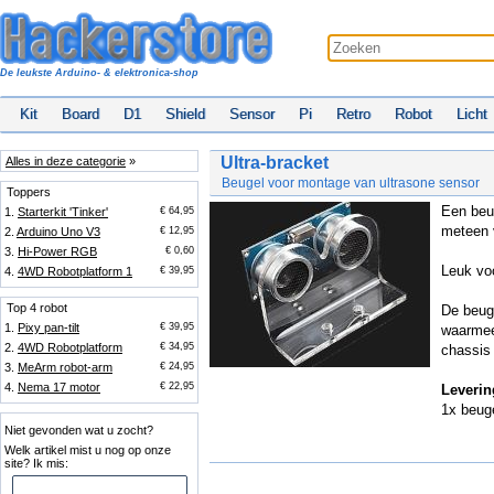
De leukste Arduino- & elektronica-shop
Kit
Board
D1
Shield
Sensor
Pi
Retro
Robot
Licht
Ultra-bracket
Alles in deze categorie
»
Beugel voor montage van ultrasone sensor
Toppers
Een beu
1.
Starterkit 'Tinker'
€ 64,95
meteen v
2.
Arduino Uno V3
€ 12,95
3.
Hi-Power RGB
€ 0,60
Leuk vo
4.
4WD Robotplatform 1
€ 39,95
Top 4 robot
De beug
1.
Pixy pan-tilt
€ 39,95
waarmee 
2.
4WD Robotplatform
€ 34,95
chassis 
3.
MeArm robot-arm
€ 24,95
4.
Nema 17 motor
€ 22,95
Leverin
1x beug
Niet gevonden wat u zocht?
Welk artikel mist u nog op onze
site? Ik mis: