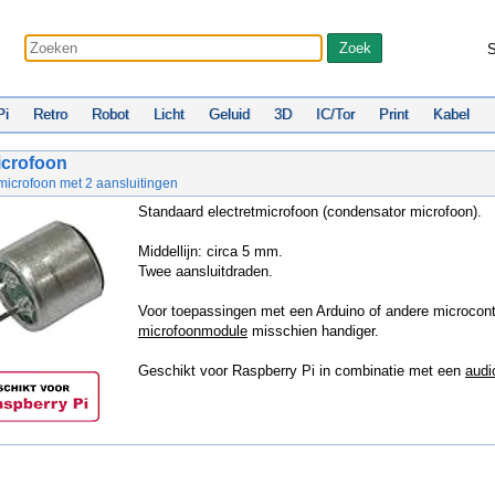
S
Pi
Retro
Robot
Licht
Geluid
3D
IC/Tor
Print
Kabel
icrofoon
icrofoon met 2 aansluitingen
Standaard electretmicrofoon (condensator microfoon).
Middellijn: circa 5 mm.
Twee aansluitdraden.
Voor toepassingen met een Arduino of andere microcontr
microfoonmodule
misschien handiger.
Geschikt voor Raspberry Pi in combinatie met een
audi