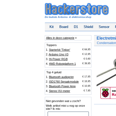
De leukste Arduino- & elektronica-shop
Kit
Board
D1
Shield
Sensor
Electretm
Alles in deze categorie
»
Condensatorm
Toppers
1.
Starterkit 'Tinker'
€ 64,95
2.
Arduino Uno V3
€ 12,95
3.
Hi-Power RGB
€ 0,60
4.
4WD Robotplatform 1
€ 39,95
Top 4 geluid
1.
Bluetooth audioprint
€ 17,95
2.
ISD1760 Spraakmodule
€ 16,95
3.
Bluetooth Power Amp
€ 10,95
4.
Stereo VU-meter
€ 7,95
Niet gevonden wat u zocht?
Welk artikel mist u nog op onze
site? Ik mis: