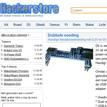
De leukste Arduino- & elektronica-shop
Kit
Board
D1
Shield
Sensor
Pi
Retro
Robot
Licht
Dubbele voeding
Alles in deze categorie
»
Handige breadboardvoeding met 3,3V en 5V
Toppers
Dit is e
1.
Starterkit 'Tinker'
€ 64,95
zo op e
2.
Arduino Uno V3
€ 12,95
power-ra
3.
Hi-Power RGB
€ 0,60
een jum
4.
4WD Robotplatform 1
€ 39,95
Handig!
Top 4 inbouw
1.
Makerbeam Premium
€ 144,95
Omdat de
2.
MakerBeam Starterkit
€ 116,95
gebruike
3.
Voeding 5V/10A
€ 24,95
een kast
4.
Behuizing D19
€ 19,50
de USB-
adapter 
Niet gevonden wat u zocht?
* Voedin
Welk artikel mist u nog op onze
site? Ik mis:
* Dual 
* USB-i