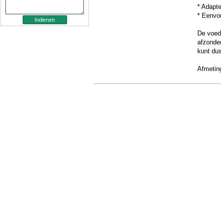
* Adapt
* Eenvou
De voedi
afzonder
kunt dus
Afmeting