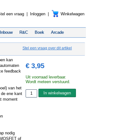
tel een vraag
|
Inloggen
|
Winkelwagen
Inbouw
R&C
Boek
Arcade
Stel een vraag over dit artikel
pen kan
€ 3,95
alautomaten
rce feedback
Uit voorraad leverbaar.
Wordt meteen verstuurd.
oel) van het
n de ene kant
 dat moment
en
rap nodig
en MOSFET of