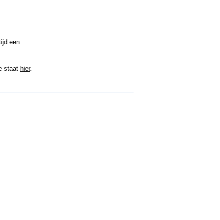
ijd een
e staat
hier
.