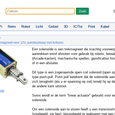
S
Pi
Retro
Robot
Licht
Geluid
3D
IC/Tor
Print
Kabel
e
ekmagneet voor 12V, aanstuurbaar met Arduino
Een solenoïde is een trekmagneet die krachtig voorwer
aantrekken en/of afstoten voor gebruik bij robots, beta
(Arcade-kasten), mechanische spellen, gamification fo
of in een afsluiter.
Dit type is een zogenaamde open coil solenoid (open sp
type push-pull. Push pull betekent dat de solenoïde aa
zich terugtrekt (als u er spanning op zet) terwijl hij op
de andere kant uitstoot.
eeld
Soms wordt er de term "linear actuator" gebruikt voor e
solenoïde.
Om een solenoïde aan te sturen heeft u een transistort
(voorbeeld: zie
hier
), bijvoorbeeld te realiseren met e