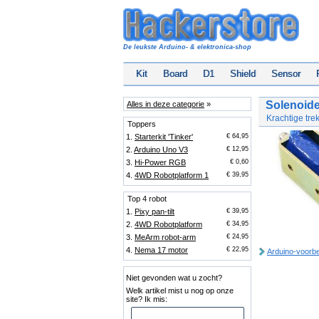
De leukste Arduino- & elektronica-shop
Kit
Board
D1
Shield
Sensor
Solenoid
Alles in deze categorie
»
Krachtige tr
Toppers
1.
Starterkit 'Tinker'
€ 64,95
2.
Arduino Uno V3
€ 12,95
3.
Hi-Power RGB
€ 0,60
4.
4WD Robotplatform 1
€ 39,95
Top 4 robot
1.
Pixy pan-tilt
€ 39,95
2.
4WD Robotplatform
€ 34,95
3.
MeArm robot-arm
€ 24,95
4.
Nema 17 motor
€ 22,95
Arduino-voorb
Niet gevonden wat u zocht?
Welk artikel mist u nog op onze
site? Ik mis: