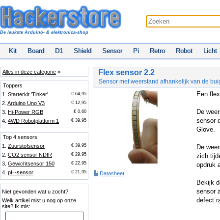
De leukste Arduino- & elektronica-shop
Kit
Board
D1
Shield
Sensor
Pi
Retro
Robot
Licht
Flex sensor 2.2
Alles in deze categorie
»
Sensor met weerstand afhankelijk van de bui
Toppers
Een flex
1.
Starterkit 'Tinker'
€ 64,95
2.
Arduino Uno V3
€ 12,95
De weers
3.
Hi-Power RGB
€ 0,60
sensor d
4.
4WD Robotplatform 1
€ 39,95
Glove.
Top 4 sensors
1.
Zuurstofsensor
€ 39,95
De weer
2.
CO2 sensor NDIR
€ 29,95
zich tij
3.
Gewichtsensor 150
€ 22,95
opdruk 
4.
pH-sensor
€ 21,95
Datasheet
Bekijk d
sensor a
Niet gevonden wat u zocht?
defect r
Welk artikel mist u nog op onze
site? Ik mis: