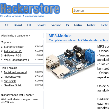
De leukste Arduino- & elektronica-shop
Kit
Board
D1
Shield
Sensor
Pi
Retro
Robot
Licht
MP3-Module
Alles in deze categorie
»
Complete module om MP3-bestanden af te s
Toppers
MP3-spe
1.
Starterkit 'Tinker'
€ 64,95
- Onboar
2.
Arduino Uno V3
€ 12,95
- Voedin
3.
Hi-Power RGB
€ 0,60
aansluit
4.
4WD Robotplatform 1
€ 39,95
- Slot v
Top 4 shields
kunt zet
1.
Annikken Universal
€ 82,95
- Onboa
2.
Anaconda Wifi
€ 59,90
repeat e
3.
Yun-shield
€ 39,95
4.
NeoPixel Shield
€ 32,50
Op de o
aansluit
Niet gevonden wat u zocht?
Bedieni
Welk artikel mist u nog op onze
site? Ik mis:
gaan en
schakel