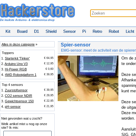
De leukste Arduino- & elektronica-shop
Kit
Board
D1
Shield
Sensor
Pi
Retro
Robot
Licht
Spier-sensor
Alles in deze categorie
»
EMG-sensor: meet de activiteit van de spiere
Toppers
Om de z
1.
Starterkit 'Tinker'
€ 64,95
te onde
2.
Arduino Uno V3
€ 12,95
3.
Hi-Power RGB
€ 0,60
Deze sen
4.
4WD Robotplatform 1
€ 39,95
Afhankel
Top 4 sensors
spannin
1.
Zuurstofsensor
€ 39,95
kunt me
2.
CO2 sensor NDIR
€ 29,95
3.
Gewichtsensor 150
€ 22,95
Deze se
4.
pH-sensor
€ 21,95
de uitga
Deze me
worden.
Niet gevonden wat u zocht?
Welk artikel mist u nog op onze
site? Ik mis:
Aansluit
SIG, GND