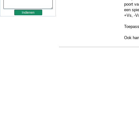
poort va
een spier
+Vs, -V
Toepass
Ook han