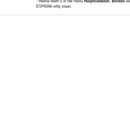
- Hierna heeft u in het menu
Hulpmiddelen
,
Borden
ee
ESP8266 erbij staan.