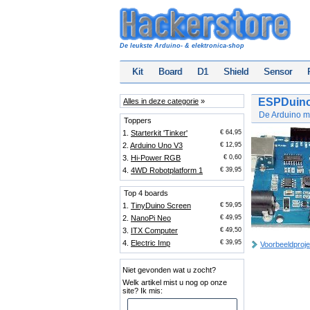
De leukste Arduino- & elektronica-shop
Kit
Board
D1
Shield
Sensor
ESPDuin
Alles in deze categorie
»
De Arduino m
Toppers
1.
Starterkit 'Tinker'
€ 64,95
2.
Arduino Uno V3
€ 12,95
3.
Hi-Power RGB
€ 0,60
4.
4WD Robotplatform 1
€ 39,95
Top 4 boards
1.
TinyDuino Screen
€ 59,95
2.
NanoPi Neo
€ 49,95
3.
ITX Computer
€ 49,50
4.
Electric Imp
€ 39,95
Voorbeeldproje
Niet gevonden wat u zocht?
Welk artikel mist u nog op onze
site? Ik mis: