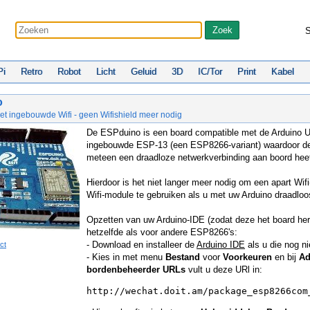
S
Pi
Retro
Robot
Licht
Geluid
3D
IC/Tor
Print
Kabel
o
et ingebouwde Wifi - geen Wifishield meer nodig
De ESPduino is een board compatible met de Arduino 
ingebouwde ESP-13 (een ESP8266-variant) waardoor d
meteen een draadloze netwerkverbinding aan boord heef
Hierdoor is het niet langer meer nodig om een apart Wifi
Wifi-module te gebruiken als u met uw Arduino draadloos
Opzetten van uw Arduino-IDE (zodat deze het board her
hetzelfde als voor andere ESP8266's:
- Download en installeer de
Arduino IDE
als u die nog ni
ct
- Kies in met menu
Bestand
voor
Voorkeuren
en bij
Ad
bordenbeheerder URLs
vult u deze URl in:
http://wechat.doit.am/package_esp8266com