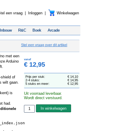
tel een vraag
|
Inloggen
|
Winkelwagen
Inbouw
R&C
Boek
Arcade
Stel een vraag over dit artikel
Uno met een
vanaf
eze Arduino
€ 12,95
t.
-shield of
Prijs per stuk:
€ 14,10
2-4 stuks:
€ 14,95
 wilt gaan.
5 stuks en meer:
€ 12,95
kent) is
Uit voorraad leverbaar.
Wordt direct verstuurd.
et had.
ditionele
_index.json