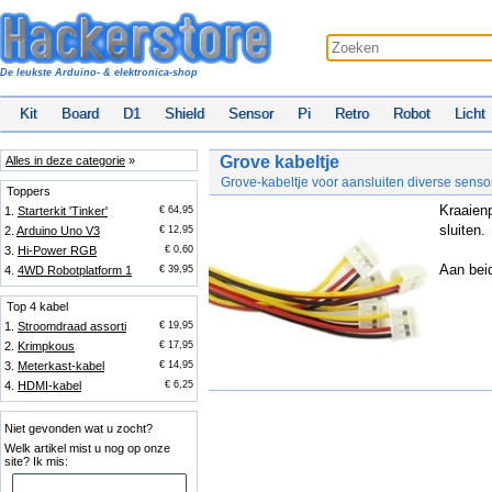
De leukste Arduino- & elektronica-shop
Kit
Board
D1
Shield
Sensor
Pi
Retro
Robot
Licht
Grove kabeltje
Alles in deze categorie
»
Grove-kabeltje voor aansluiten diverse sens
Toppers
Kraaien
1.
Starterkit 'Tinker'
€ 64,95
sluiten.
2.
Arduino Uno V3
€ 12,95
3.
Hi-Power RGB
€ 0,60
Aan beid
4.
4WD Robotplatform 1
€ 39,95
Top 4 kabel
1.
Stroomdraad assorti
€ 19,95
2.
Krimpkous
€ 17,95
3.
Meterkast-kabel
€ 14,95
4.
HDMI-kabel
€ 6,25
Niet gevonden wat u zocht?
Welk artikel mist u nog op onze
site? Ik mis: