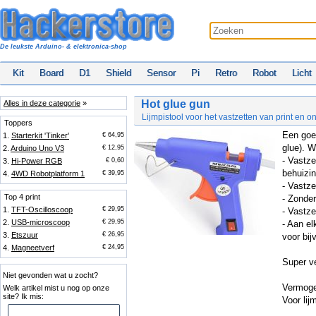
De leukste Arduino- & elektronica-shop
Kit
Board
D1
Shield
Sensor
Pi
Retro
Robot
Licht
Hot glue gun
Alles in deze categorie
»
Lijmpistool voor het vastzetten van print en 
Toppers
Een goed
1.
Starterkit 'Tinker'
€ 64,95
glue). W
2.
Arduino Uno V3
€ 12,95
- Vastz
3.
Hi-Power RGB
€ 0,60
behuizin
4.
4WD Robotplatform 1
€ 39,95
- Vastze
Top 4 print
- Zonder
1.
TFT-Oscilloscoop
€ 29,95
- Vastze
2.
USB-microscoop
€ 29,95
- Aan el
3.
Etszuur
€ 26,95
voor bij
4.
Magneetverf
€ 24,95
Super ve
Niet gevonden wat u zocht?
Vermog
Welk artikel mist u nog op onze
site? Ik mis:
Voor lij