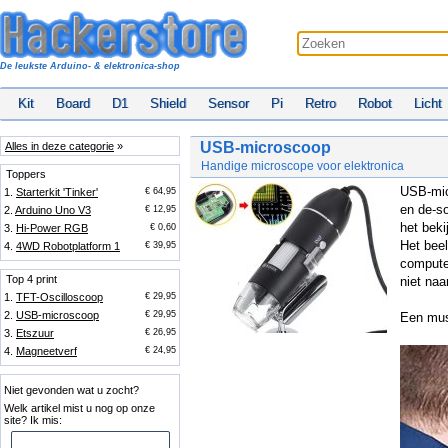
De leukste Arduino- & elektronica-shop
Kit
Board
D1
Shield
Sensor
Pi
Retro
Robot
Licht
USB-microscoop
Alles in deze categorie
»
Handige microscope voor elektronica
Toppers
USB-micr
1.
Starterkit 'Tinker'
€ 64,95
en de-so
2.
Arduino Uno V3
€ 12,95
het bek
3.
Hi-Power RGB
€ 0,60
Het bee
4.
4WD Robotplatform 1
€ 39,95
compute
Top 4 print
niet naa
1.
TFT-Oscilloscoop
€ 29,95
2.
USB-microscoop
€ 29,95
Een mus
3.
Etszuur
€ 26,95
4.
Magneetverf
€ 24,95
Niet gevonden wat u zocht?
Welk artikel mist u nog op onze
site? Ik mis: